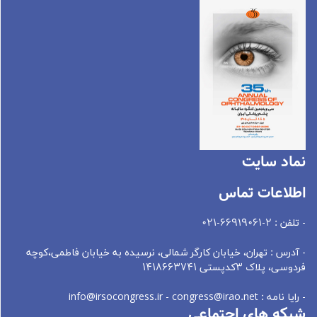
نماد سايت
اطلاعات تماس
- تلفن : 2-66919061-021
- آدرس : تهران، خيابان کارگر شمالی، نرسيده به خيابان فاطمی،کوچه
فردوسی، پلاک 3کدپستی 1418663741
- رایا نامه : info@irsocongress.ir - congress@irao.net
شبکه های اجتماعی