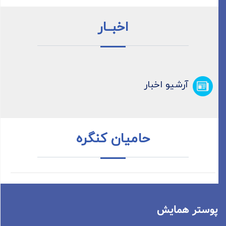
اخبــار
آرشیو اخبار
حامیان کنگره
پوستر همایش