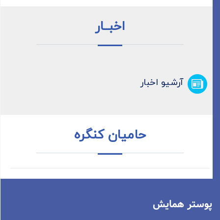
اخبــار
آرشیو اخبار
حامیان کنگره
پوستر همایش