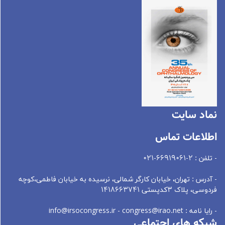
نماد سايت
اطلاعات تماس
- تلفن : 2-66919061-021
- آدرس : تهران، خيابان کارگر شمالی، نرسيده به خيابان فاطمی،کوچه
فردوسی، پلاک 3کدپستی 1418663741
- رایا نامه : info@irsocongress.ir - congress@irao.net
شبکه های اجتماعی