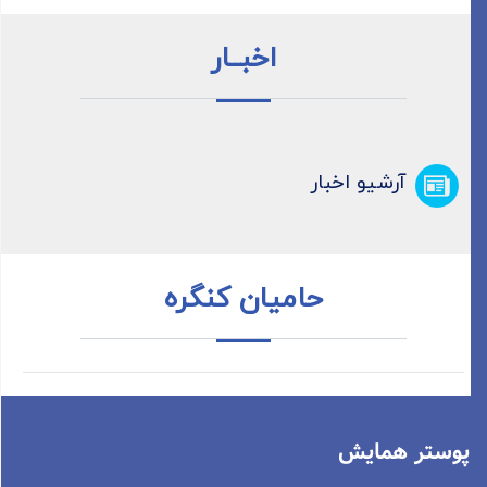
اخبــار
آرشیو اخبار
حامیان کنگره
پوستر همایش