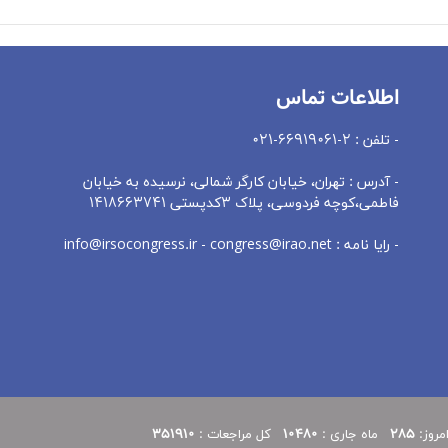
اطلاعات تماس
- تلفن : 2-66919061-021
- آدرس : تهران، خيابان کارگر شمالی، نرسيده به خيابان
فاطمی،کوچه فردوسی، پلاک 3کدپستی 1418663741
- رایا نامه : info@irsocongress.ir - congress@irao.net
امروز:
285
ماه جاری :
10480
کل مراجعات :
351910