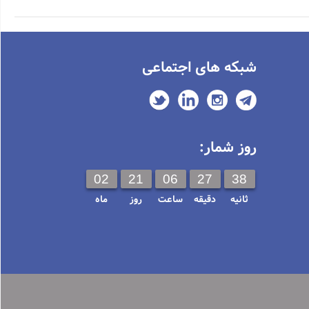
شبکه های اجتماعی
روز شمار:
02
21
06
27
37
ثانیه
دقیقه
ساعت
روز
ماه